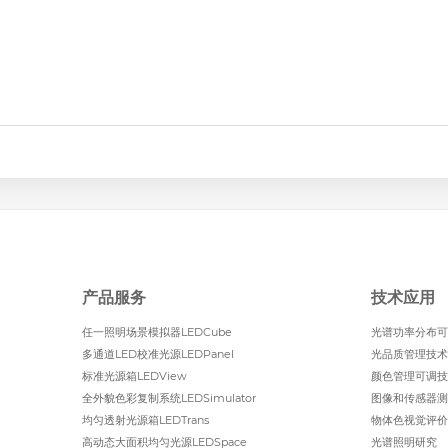
产品服务
技术应用
任一照明场景模拟器LEDCube
光谱功率分布可
多通道LED校准光源LEDPanel
光品质管理技术
标准光源箱LEDView
颜色管理可调技
全外貌色彩复制系统LEDSimulator
图像和传感器测
均匀透射光源箱LEDTrans
物体色视觉评价
高动态大面积均匀光源LEDSpace
光谱照明研究