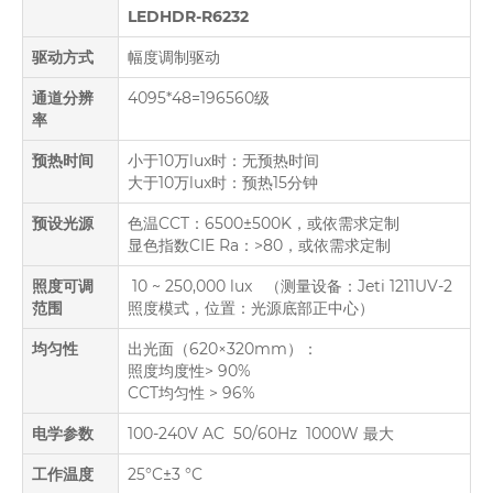
LEDHDR-R6232
驱动方式
幅度调制驱动
通道分辨
4095*48=196560级
率
预热时间
小于10万lux时：无预热时间
大于10万lux时：预热15分钟
预设光源
色温CCT：6500±500K，或依需求定制
显色指数CIE Ra：>80，或依需求定制
照度可调
10 ~ 250,000 lux （测量设备：Jeti 1211UV-2
范围
照度模式，位置：光源底部正中心）
均匀性
出光面（620×320mm）：
照度均度性> 90%
CCT均匀性 > 96%
电学参数
100-240V AC 50/60Hz 1000W 最大
工作温度
25°C±3 °C