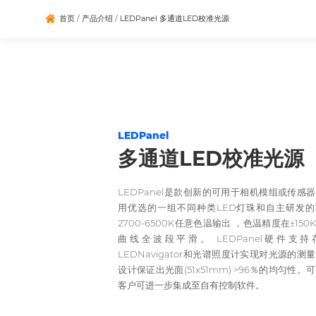
首页
/
产品介绍
/
LEDPanel 多通道LED校准光源
LEDPanel
多通道LED校准光源
LEDPanel是款创新的可用于相机模组或传
用优选的一组不同种类LED灯珠和自主研发的软件L
2700-6500K任意色温输出 ，色温精度在±1
曲线全波段平滑。 LEDPanel硬件支
LEDNavigator和光谱照度计实现对光源的
设计保证出光面(51x51mm) >96％的均匀性
客户可进一步集成至自有控制软件。