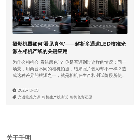
摄影机器如何‘看见真色’——解析多通道LED校准光
源在相机产线的关键应用
为什么相机会“看错颜色”？ 你是否遇到过这样的情况：同一
场景，用两台不同的相机拍摄，结果照片色彩却不一样？造
成这种差异的根源之一，就是相机在生产和测试阶段所使用
的光源不同。相机的“眼睛”——图像传感器，对光的反应很
敏感，如果测试光源的光谱分布不稳定，就可能让相机误判
2025-10-09
颜色或亮度。这就是为什么在相机产线和实验室里，可控光
光谱校准光源
相机生产线测试
相机色彩还原
源成为核心设备。其中，多通道 LED 光谱可调光源因为能
够复现不同光谱，被越来越多…
关于千明