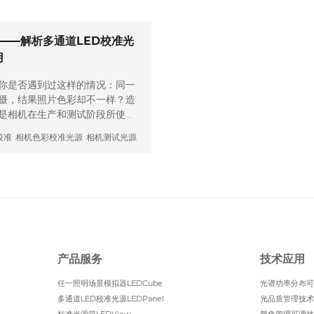
’——解析多通道LED校准光
用
 你是否遇到过这样的情况：同一
摄，结果照片色彩却不一样？造
是相机在生产和测试阶段所使用
”——图像传感器，对光的反应很
校准
相机色彩校准光源
相机测试光源
分布不稳定，就可能让相机误判
在相机产线和实验室里，可控光
道 LED 光谱可调光源因为能
多…
产品服务
技术应用
任一照明场景模拟器LEDCube
光谱功率分布可
多通道LED校准光源LEDPanel
光品质管理技术
标准光源箱LEDView
颜色管理可调技