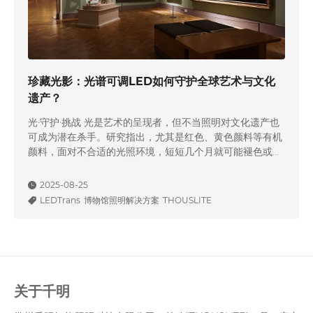
珍藏光影：光谱可调LED如何守护全球艺术与文化
遗产？
光·守护·挑战 光是艺术的呈现者，但不当照明对文化遗产也
可成为潜在杀手。研究指出，尤其是红色、黄色颜料等有机
颜料，面对不合适的光照环境，短短几个月就可能褪色或材
质劣化。为此，全球很多大型博物馆逐步采用光谱可调LED
照明技术。这项技术不仅具备出色节能特性，更在准确调控
2025-08-25
光谱方面实现突破：能有效滤除紫外/红外辐射，调控蓝光比
LEDTrans
博物馆照明解决方案
THOUSLITE
例，并提供高 CRI/R9，从而实现真正的“保护性展示”光环
境。 ↑博物馆逐步采…
关于千明