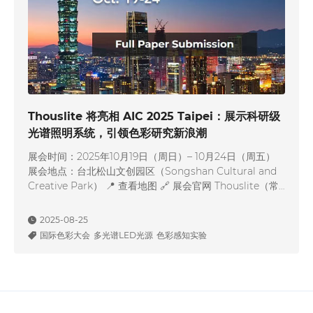
Thouslite 将亮相 AIC 2025 Taipei：展示科研级
光谱照明系统，引领色彩研究新浪潮
展会时间：2025年10月19日（周日）– 10月24日（周五）
展会地点：台北松山文创园区（Songshan Cultural and
Creative Park） 📍 查看地图 🔗 展会官网 Thouslite（常
州千明智能照明科技有限公司）将参展由国际色彩协会
（AIC）主办的全球色彩科学盛会——AIC 2025 Taipei，本
2025-08-25
届大会主题为“Color for Future”，聚焦色彩在人类…
国际色彩大会
多光谱LED光源
色彩感知实验